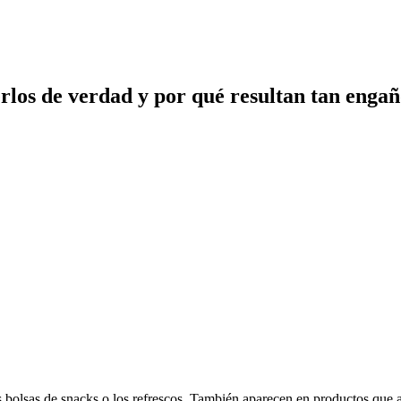
los de verdad y por qué resultan tan engañ
s bolsas de snacks o los refrescos. También aparecen en productos que a 