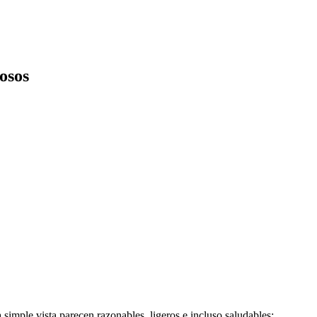
osos
simple vista parecen razonables, ligeros e incluso saludables: