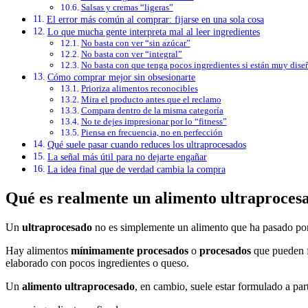
Salsas y cremas “ligeras”
El error más común al comprar: fijarse en una sola cosa
Lo que mucha gente interpreta mal al leer ingredientes
No basta con ver “sin azúcar”
No basta con ver “integral”
No basta con que tenga pocos ingredientes si están muy dise
Cómo comprar mejor sin obsesionarte
Prioriza alimentos reconocibles
Mira el producto antes que el reclamo
Compara dentro de la misma categoría
No te dejes impresionar por lo “fitness”
Piensa en frecuencia, no en perfección
Qué suele pasar cuando reduces los ultraprocesados
La señal más útil para no dejarte engañar
La idea final que de verdad cambia la compra
Qué es realmente un alimento ultraproces
Un
ultraprocesado
no es simplemente un alimento que ha pasado por 
Hay alimentos
mínimamente procesados
o
procesados
que pueden f
elaborado con pocos ingredientes o queso.
Un
alimento ultraprocesado
, en cambio, suele estar formulado a part