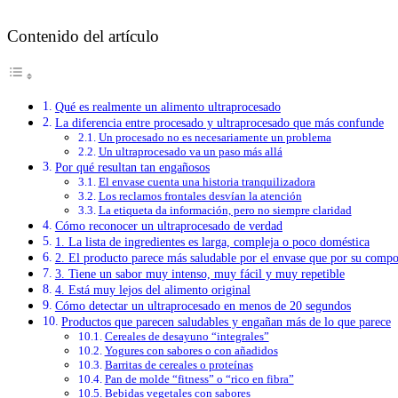
Contenido del artículo
Qué es realmente un alimento ultraprocesado
La diferencia entre procesado y ultraprocesado que más confunde
Un procesado no es necesariamente un problema
Un ultraprocesado va un paso más allá
Por qué resultan tan engañosos
El envase cuenta una historia tranquilizadora
Los reclamos frontales desvían la atención
La etiqueta da información, pero no siempre claridad
Cómo reconocer un ultraprocesado de verdad
1. La lista de ingredientes es larga, compleja o poco doméstica
2. El producto parece más saludable por el envase que por su compo
3. Tiene un sabor muy intenso, muy fácil y muy repetible
4. Está muy lejos del alimento original
Cómo detectar un ultraprocesado en menos de 20 segundos
Productos que parecen saludables y engañan más de lo que parece
Cereales de desayuno “integrales”
Yogures con sabores o con añadidos
Barritas de cereales o proteínas
Pan de molde “fitness” o “rico en fibra”
Bebidas vegetales con sabores