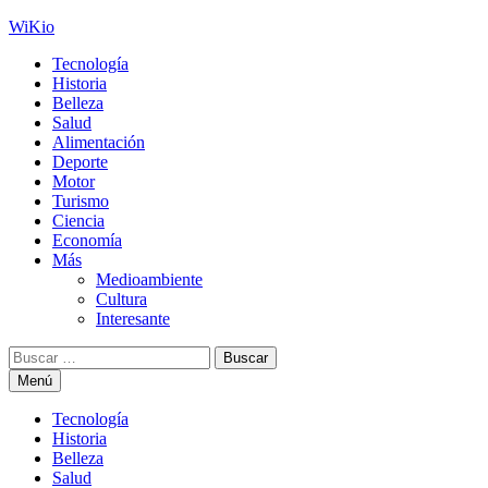
Saltar
WiKio
al
Tecnología
contenido
Historia
Belleza
Salud
Alimentación
Deporte
Motor
Turismo
Ciencia
Economía
Más
Medioambiente
Cultura
Interesante
Buscar:
Menú
Tecnología
Historia
Belleza
Salud