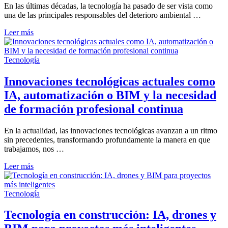
En las últimas décadas, la tecnología ha pasado de ser vista como
una de las principales responsables del deterioro ambiental …
Tecnología
Leer más
sostenible:
el
papel
Tecnología
de
la
Innovaciones tecnológicas actuales como
IA,
IA, automatización o BIM y la necesidad
IoT
o
de formación profesional continua
BIM
en
En la actualidad, las innovaciones tecnológicas avanzan a un ritmo
la
sin precedentes, transformando profundamente la manera en que
protección
trabajamos, nos …
del
medio
Innovaciones
Leer más
ambiente
tecnológicas
actuales
como
Tecnología
IA,
automatización
Tecnología en construcción: IA, drones y
o