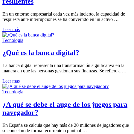
resilientes
empresarial
En un entorno empresarial cada vez más incierto, la capacidad de
respuesta ante interrupciones se ha convertido en un activo …
Ventajas
Leer más
reales
del
Tecnología
software
de
¿Qué es la banca digital?
continuidad
del
La banca digital representa una transformación significativa en la
negocio
manera en que las personas gestionan sus finanzas. Se refiere a …
para
empresas
¿Qué
Leer más
resilientes
es
la
Tecnología
banca
digital?
¿A qué se debe el auge de los juegos para
navegador?
En España se calcula que hay más de 20 millones de jugadores que
se conectan de forma recurrente o puntual …