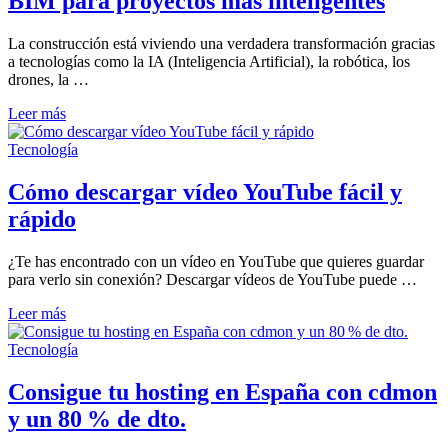
BIM para proyectos más inteligentes
BIM
y
la
La construcción está viviendo una verdadera transformación gracias
necesidad
a tecnologías como la IA (Inteligencia Artificial), la robótica, los
de
drones, la …
formación
profesional
Tecnología
Leer más
continua
en
construcción:
Tecnología
IA,
drones
Cómo descargar vídeo YouTube fácil y
y
rápido
BIM
para
proyectos
¿Te has encontrado con un vídeo en YouTube que quieres guardar
más
para verlo sin conexión? Descargar vídeos de YouTube puede …
inteligentes
Cómo
Leer más
descargar
vídeo
Tecnología
YouTube
fácil
Consigue tu hosting en España con cdmon
y
y un 80 % de dto.
rápido