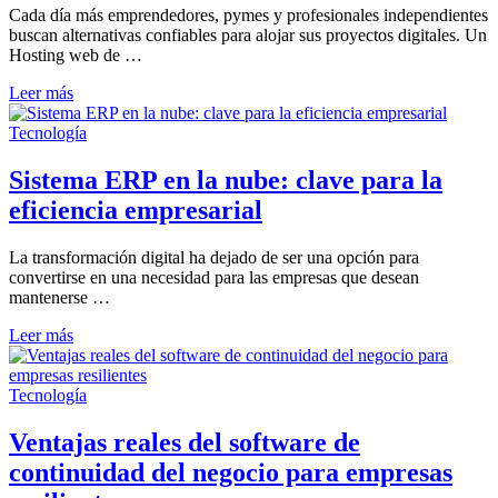
Cada día más emprendedores, pymes y profesionales independientes
buscan alternativas confiables para alojar sus proyectos digitales. Un
Hosting web de …
Consigue
Leer más
tu
hosting
Tecnología
en
España
Sistema ERP en la nube: clave para la
con
eficiencia empresarial
cdmon
y
un
La transformación digital ha dejado de ser una opción para
80 %
convertirse en una necesidad para las empresas que desean
de
mantenerse …
dto.
Sistema
Leer más
ERP
en
la
Tecnología
nube:
clave
Ventajas reales del software de
para
continuidad del negocio para empresas
la
eficiencia