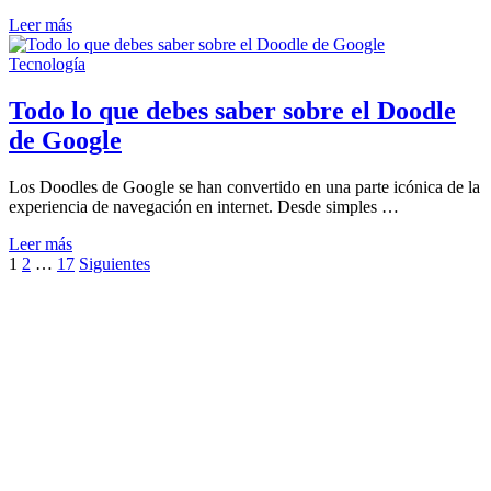
¿A
Leer más
qué
se
Tecnología
debe
el
Todo lo que debes saber sobre el Doodle
auge
de Google
de
los
juegos
Los Doodles de Google se han convertido en una parte icónica de la
para
experiencia de navegación en internet. Desde simples …
navegador?
Todo
Leer más
lo
Paginación
1
2
…
17
Siguientes
que
de
debes
saber
entradas
sobre
el
Doodle
de
Google