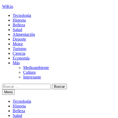
Saltar
WiKio
al
Tecnología
contenido
Historia
Belleza
Salud
Alimentación
Deporte
Motor
Turismo
Ciencia
Economía
Más
Medioambiente
Cultura
Interesante
Buscar:
Menú
Tecnología
Historia
Belleza
Salud