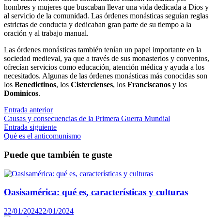
hombres y mujeres que buscaban llevar una vida dedicada a Dios y
al servicio de la comunidad. Las órdenes monásticas seguían reglas
estrictas de conducta y dedicaban gran parte de su tiempo a la
oración y al trabajo manual.
Las órdenes monásticas también tenían un papel importante en la
sociedad medieval, ya que a través de sus monasterios y conventos,
ofrecían servicios como educación, atención médica y ayuda a los
necesitados. Algunas de las órdenes monásticas más conocidas son
los
Benedictinos
, los
Cistercienses
, los
Franciscanos
y los
Dominicos
.
Navegación
Entrada
Entrada anterior
anterior:
Causas y consecuencias de la Primera Guerra Mundial
de
Entrada
Entrada siguiente
entradas
siguiente:
Qué es el anticomunismo
Puede que también te guste
Oasisamérica: qué es, características y culturas
22/01/2024
22/01/2024