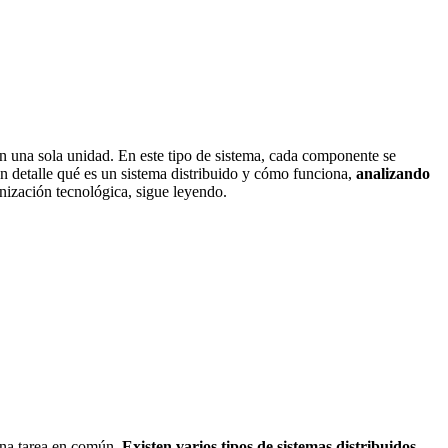
an una sola unidad. En este tipo de sistema, cada componente se
n detalle qué es un sistema distribuido y cómo funciona,
analizando
ización tecnológica, sigue leyendo.
una tarea en común.
Existen varios tipos de sistemas distribuidos
,