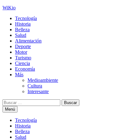
Saltar
WiKio
al
Tecnología
contenido
Historia
Belleza
Salud
Alimentación
Deporte
Motor
Turismo
Ciencia
Economía
Más
Medioambiente
Cultura
Interesante
Buscar:
Menú
Tecnología
Historia
Belleza
Salud