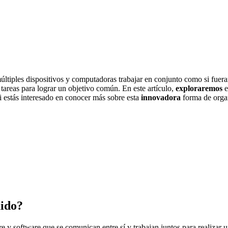
últiples dispositivos y computadoras trabajar en conjunto como si fuer
tareas para lograr un objetivo común. En este artículo,
exploraremos
e
Si estás interesado en conocer más sobre esta
innovadora
forma de organ
uido?
 y software que se comunican entre sí y trabajan juntos para realizar 